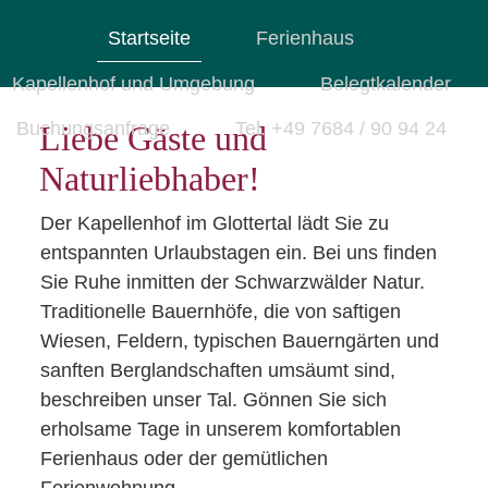
Ferien auf dem Kapellenhof
Startseite
Ferienhaus
Glottertal
Kapellenhof und Umgebung
Belegtkalender
Buchungsanfrage
Tel. +49 7684 / 90 94 24
Liebe Gäste und
Naturliebhaber!
Der Kapellenhof im Glottertal lädt Sie zu
entspannten Urlaubstagen ein. Bei uns finden
Sie Ruhe inmitten der Schwarzwälder Natur.
Traditionelle Bauernhöfe, die von saftigen
Wiesen, Feldern, typischen Bauerngärten und
sanften Berglandschaften umsäumt sind,
beschreiben unser Tal. Gönnen Sie sich
erholsame Tage in unserem komfortablen
Ferienhaus oder der gemütlichen
Ferienwohnung.